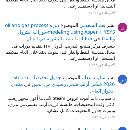
التسجيل او الاستفسارعلى...
الأربعاء في 11:00
نشر
نعم السعدني
الموضوع
دورة oil and gas process
ن
modeling using Aspen HYSYS-دورات البترول
والنفط
في
فعاليات التنمية البشرية في العالم
.
يتشرف مركز منتجع التدريب الدولي ITR بتقديم دورات فى
مجال هندسة النفط والغاز التى سوف تعقد خلال العام يمكنكم
التسجيل او الاستفسارعلى...
الأربعاء في 10:56
نشر
سليمة معلم
الموضوع
جدول تخفيضات Steam
س
2026 خلاني أرتب شحن رصيدي من الحين
في
منتدى
الحوار العام
.
يا شباب، دايم أفوت عروض Steam لأني ما أكون مجهز رصيد
كافي وقت التخفيضات. هالسنة قررت أرتب نفسي من بدري،
ودورت جدول التخفيضات كامل عشان...
الأحد في 23:13
نشر
سليمة معلم
الموضوع
تفصيل عدسات طبية