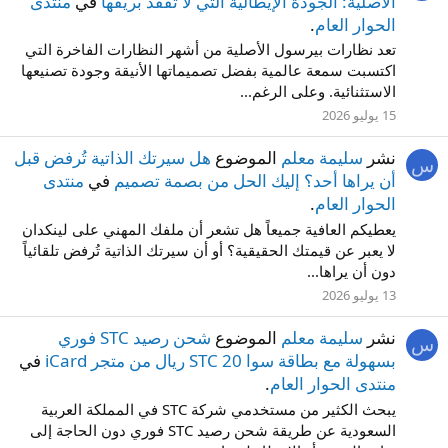
الأصلية: الجودة الإيطالية التي لا تفقد بريقها
في
منتدى
الحوار العام
.
تعد نظارات بيرسول الأصلية من أشهر النظارات الفاخرة التي
اكتسبت سمعة عالمية بفضل تصميماتها الأنيقة وجودة تصنيعها
الاستثنائية. وعلى الرغم...
15 يوليو 2026
نشر
سليمة معلم
الموضوع
هل سيرتك الذاتية تُرفض قبل
س
أن يراها أحد؟ إليك الحل من بصمة تصميم
في
منتدى
الحوار العام
.
يعطيكم العافية جميعاً هل تشعر أن ملفك المهني على لينكدان
لا يعبر عن قيمتك الحقيقية؟ أو أن سيرتك الذاتية تُرفض تلقائياً
دون أن يراها...
13 يوليو 2026
نشر
سليمة معلم
الموضوع
شحن رصيد STC فوري
س
بسهولة مع بطاقة سوا STC 20 ريال من متجر iCard
في
منتدى الحوار العام
.
يبحث الكثير من مستخدمي شركة STC في المملكة العربية
السعودية عن طريقة شحن رصيد STC فوري دون الحاجة إلى