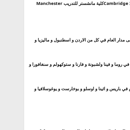
كلية هارفرد للتدريب Harvard International Trainingكلية كامبرج للتدريب Cambridge International Trainingكلية مانشستر للتدريب Manchester
مدار العام في كل من الاردن و اسطنبول و ماليزيا و
 روما و فينا ولشبونة و فارنا و ستوكهولم و سنغافورا و
في باريس و اثينا و اوسلو و بوخارست و يوغوسلافيا و