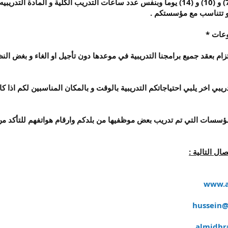
- تعقد الدورة التدريبيه لمدة (5) و (7) و (10) و (14) يوما وبنفس عدد ساعات التدريب 
 و تتناسب مع مؤسستكم .
عات *
تزام بعقد جميع برامجنا التدريبية في موعدها دون تأجيل او الغاء و بغض ال
بي اخر يلبي احتياجاتكم التدريبية بالوقت و بالمكان المناسبين لكم اذا كان عدد الم
ؤسسات التي تم تدريب بعض موظفيها من بلدكم وارقام هواتفهم للتأكد من
ال التالية :
www.a
hussein@
almjdhr