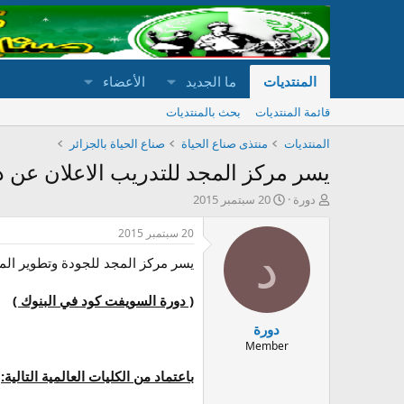
المنتديات
ما الجديد
الأعضاء
قائمة المنتديات
بحث بالمنتديات
المنتديات
منتذى صناع الحياة
صناع الحياة بالجزائر
يسر مركز المجد للتدريب الاعلان عن 
ب
ت
دورة
20 سبتمبر 2015
ا
ا
د
ر
20 سبتمبر 2015
ئ
ي
د
يسر مركز المجد للجودة وتطوير المو
ا
خ
ل
ا
م
ل
( دورة السويفت كود في البنوك )
و
ب
دورة
ض
د
و
ء
Member
ع
باعتماد من الكليات العالمية التالية: