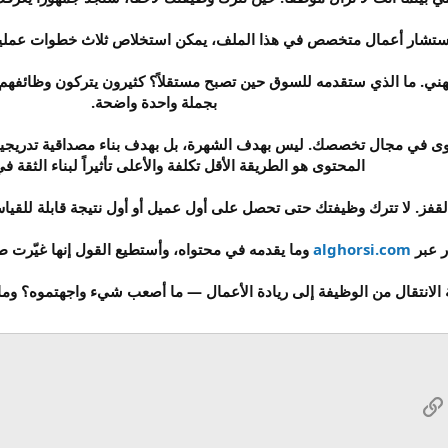
ستشار أعمال متخصص في هذا الملف، يمكن استخلاص ثلاث خطوات عملية 
ي. ما الذي ستقدمه للسوق حين تصبح مستقلاً؟ كثيرون يتركون وظائفهم وه
بجملة واحدة واضحة.
محتوى في مجال تخصصك. ليس بهدف الشهرة، بل بهدف بناء مصداقية تدري
المحتوى هو الطريقة الأقل تكلفة والأعلى تأثيراً لبناء الثقة 
قفز. لا تترك وظيفتك حتى تحصل على أول عميل أو أول نتيجة قابلة للقياس. ال
ار عبر
alghorsi.com
وما يقدمه في محتواه، وأستطيع القول إنها غيّرت ط
 الانتقال من الوظيفة إلى ريادة الأعمال — ما أصعب شيء واجهتموه؟ وما
Wh
الرابط
بريد الإلكتروني