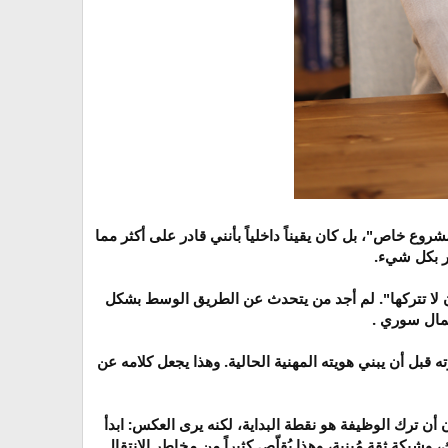
ع خاص"، بل كان يقيناً داخلياً بأنني قادر على أكثر مما
طر بكل شيء.
ان لا تتركها". لم أجد من يتحدث عن الطريق الوسط بشكل
مال سوري .
 قبل أن يبني هويته المهنية الحالية. وهذا يجعل كلامه عن
 أن ترك الوظيفة هو نقطة البداية، لكنه يرى العكس: ابدأ
وشبكة ثقة مُبنية، وهذا يُقلّص كثيراً من مخاطر الانتقال.