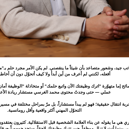
يد، وشعور متصاعد بأن شيئاً ما ينقصني. لم يكن الأمر مجرد حلم بـ"مشرو
أفعله، لكنني لم أعرف من أين أبدأ ولا كيف أتحوّل دون أن أخا
ائح إما متهوّرة "اترك وظيفتك الآن واتبع حلمك" أو متخاذلة "الوظيفة أم
عملي — حتى وجدتُ محتوى محمد الغرسي مستشار ريادة الأع
بة انتقال حقيقية؛ فهو لم يبدأ مستشاراً، بل مرّ بمراحل مختلفة في مسيرته
التحوّل المهني أكثر واقعية وأقل رومانسية.
ي هي ما يقوله عن بناء العلامة الشخصية قبل الاستقلالية. كثيرون يعتقدون
 بينما أنت لا تزال موظفاً. حين تترك وظيفتك لاحقاً، ستجد جمهوراً يعرفك، 