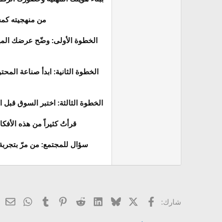
من منهجيته كم
الخطوة الأولى: وضّح عرضك المهن
الخطوة الثانية: ابدأ صناعة ال
الخطوة الثالثة: اختبر السوق قبل ال
قرأتُ كثيراً من هذه الأفك
سؤال للمجتمع: من مرّ بتجربة
X
فيسبوك
Bluesky
LinkedIn
Reddit
Pinterest
Tumblr
atsApp
ال
شارك: