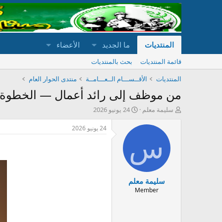
المنتديات
ما الجديد
الأعضاء
قائمة المنتديات
بحث بالمنتديات
المنتديات
الأقــســـام الــعـــامــة
منتدى الحوار العام
من موظف إلى رائد أعمال — الخطوة ال
ب
ت
سليمة معلم
24 يونيو 2026
ا
ا
د
ر
24 يونيو 2026
ئ
ي
س
ا
خ
ل
ا
م
ل
و
ب
سليمة معلم
ض
د
و
ء
Member
ع