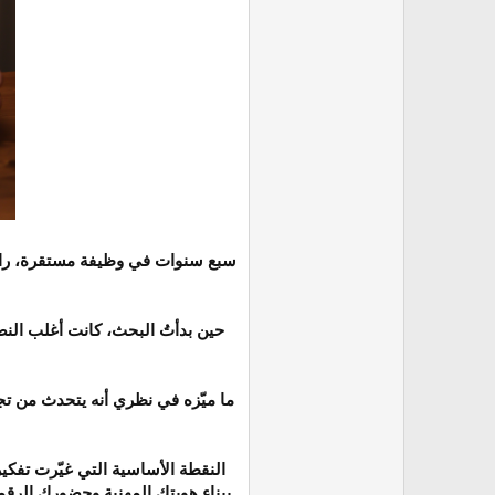
سبع سنوات في وظيفة مستقرة، راتب ج
حين بدأتُ البحث، كانت أغلب النص
ما ميّزه في نظري أنه يتحدث من تجر
النقطة الأساسية التي غيّرت تفكير
ببناء هويتك المهنية وحضورك الرقمي