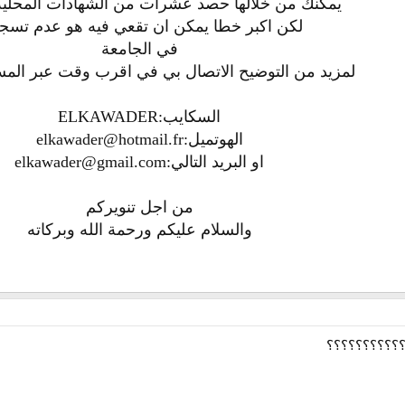
يمكنك من خلالها حصد عشرات من الشهادات المحلية 
لكن اكبر خطا يمكن ان تقعي فيه هو عدم تسج
في الجامعة
لمزيد من التوضيح الاتصال بي في اقرب وقت عبر المسن
السكايب:ELKAWADER
الهوتميل:elkawader@hotmail.fr
او البريد التالي:elkawader@gmail.com
من اجل تنويركم
والسلام عليكم ورحمة الله وبركاته
؟؟؟؟؟؟؟؟؟؟؟؟