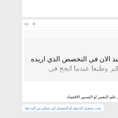
#4
عدوني انا عندي باكالوريا 2010 وافكر منذ الان في التخصص الذي اريده
كير وطبعا عندما انجح في
 لا اريداي تخصص من المقترحين
راسة التنمية البشرية اريد ان
اين استطيع ان ادرس هذا
 علم النفس او التسيير الاقتصاد
 في وهران ارجووكم ساعدوني
يجب تسجيل الدخول أو التسجيل كي تتمكن من الرد هنا.
لاية او بلد عربي اخر وشكرا لكم