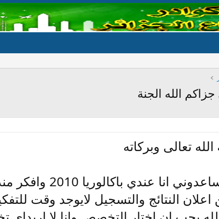
زاكم الله الجنة
لله تعالى وبركاته
ارجوكم من فضلكم ساعدو
اعلان النتائج والتسجيل لايوجد وقت للتفكي
الله يجب ان اختار التخصص وانا لا اريداي