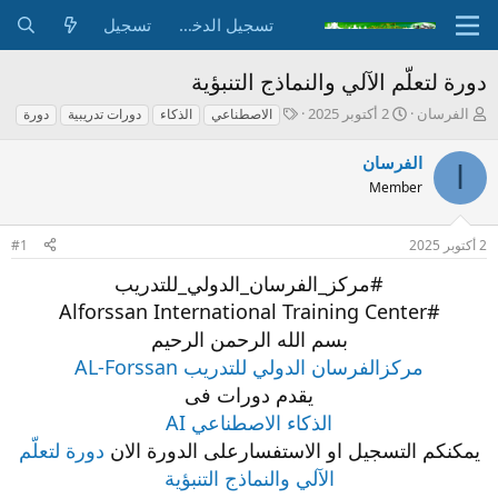
تسجيل الدخول
تسجيل
دورة لتعلّم الآلي والنماذج التنبؤية
ب
ت
ا
الفرسان
2 أكتوبر 2025
الاصطناعي
الذكاء
دورات تدريبية
دورة
ا
ا
ل
د
ر
و
الفرسان
ا
ئ
ي
س
Member
ا
خ
و
ل
ا
م
م
ل
2 أكتوبر 2025
#1
و
ب
ض
د
#مركز_الفرسان_الدولي_للتدريب
و
ء
#Alforssan International Training Center
ع
بسم الله الرحمن الرحيم
مركزالفرسان الدولي للتدريب AL-Forssan
يقدم دورات فى
الذكاء الاصطناعي AI
يمكنكم التسجيل او الاستفسارعلى الدورة الان
دورة لتعلّم
الآلي والنماذج التنبؤية