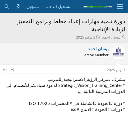
تسجيل الدخول
تسجيل
دورة تنمية مهارات إعداد خطط وبرامج التحفيز
لزيادة الإنتاجية
ب
ت
بيسان احمد
3 يوليو 2025
ا
ا
د
ر
بيسان احمد
ئ
ي
Active Member
ا
خ
ل
ا
م
ل
3 يوليو 2025
#1
و
ب
ض
د
يتشرف #مركز_الرؤية_الاستراتيجية_للتدريب
و
ء
#Strategic_Vision_Training_Center لدعوة سيادتكم للأنضمام الي
ع
الدورات التدريبية التالية,,,,,
#دورة #الجودة #الشاملة فى #المختبرات ISO 17025
#دورات #الجودة #الانتاج #iso