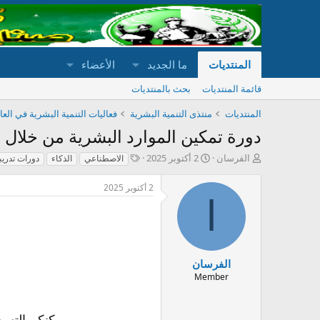
المنتديات
ما الجديد
الأعضاء
قائمة المنتديات
بحث بالمنتديات
المنتديات
منتذى التنمية البشرية
فعاليات التنمية البشرية في العا
دورة تمكين الموارد البشرية من خلال الذ
ب
ت
ا
الفرسان
2 أكتوبر 2025
الاصطناعي
الذكاء
دورات تدريب
ا
ا
ل
د
ر
و
2 أكتوبر 2025
ئ
ي
س
ا
ا
خ
و
ل
ا
م
م
ل
و
ب
ض
د
الفرسان
و
ء
Member
ع
يمكنكم التسج