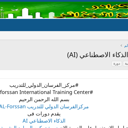
لم
كاء الاصطناعي (AI)
ية
دورة
#مركز_الفرسان_الدولي_للتدريب
#Alforssan International Training Center
بسم الله الرحمن الرحيم
مركزالفرسان الدولي للتدريب AL-Forssan
يقدم دورات فى
الذكاء الاصطناعي AI
يل او الاستفسارعلى الدورة الان
دورة تمكين الموارد البشرية م