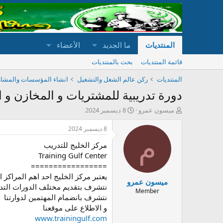
المنتديات
ما الجديد
الأعضاء
قائمة المنتديات
بحث بالمنتديات
المنتديات
ركن عالم الشغل والتشغيل
انشاء المؤسسات والمشار
دورة تدريبية للمشتريات و المخازن و 
ب
ت
ميسون عمرو
8 ديسمبر 2024
ا
ا
د
ر
8 ديسمبر 2024
ئ
ي
م
مركز الخليج للتدريب
ا
خ
ل
ا
Training Gulf Center
م
ل
=================
و
ب
يعتبر مركز الخليج احد اهم المراكز
ميسون عمرو
ض
د
نتشرف بتقديم مختلف الدورات التدر
و
ء
Member
نتشرف بانضمام المهتمين لدوارتنا
ع
و الاطلاع على موقعنا
www.trainingulf.com