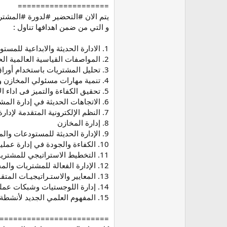
====================
يتم الان #التحضير #لدورة #المشتر
و التي من ضمن اهدافها تناول :
1. الادارة الحديثة والابداعية للمستودعات والمخازن
2. المواصفات القياسية العالمية الحديثة لتطبيق أنظمة الجودة في المخازن (Iso 2000 )
3. تحليل المشتريات باستخدام أوراق العمل
4. تنمية مهارات مسئولي المخازن والمستودعات
5. تحقيق الكفاءة والتميز فى اداء الأعمال اللوجستية
6. الاتجاهات الحديثة في إدارة المشتريات إلكترونيا E-Purchasing
7. النظم الإلكترونية المتقدمة لإدارة المستودعات وكفاءة وفعالية التميز فى العمل المخزنى
8. إدارة المخازن
9. الإدارة الحديثة للمستودعات والمخازن
10. الكفاءة والجودة في إدارة عمليات الشراء والمناقصات والعقود
11. التخطيط الاستراتيجي للمشتريات وادارة عقود التوريد
12. الإدارة الفعالة للمشتريات والمخازن اللوجستية وتحليل وجرد المخزون
13. المعايير والاستـراتيجيـات المتقدمــة للمشتــريـات والمخــازن وادارة الخـدمات اللوجستيــة
14. إدارة اللوجستيات وشبكات عمليات التوريد
15. المفهوم العلمي الجديد لأنشطة المخازن والمستودعات واستخدامات شبكة الانترنت في ظل متطلبات الايزو
========================