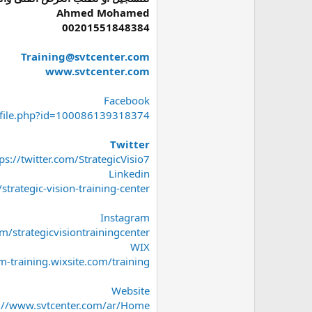
Ahmed Mohamed
00201551848384
Training@svtcenter.com
www.svtcenter.com
Facebook
ofile.php?id=100086139318374
Twitter
ps://twitter.com/StrategicVisio7
Linkedin
rategic-vision-training-center/
Instagram
/strategicvisiontrainingcenter
WIX
am-training.wixsite.com/training
Website
s://www.svtcenter.com/ar/Home