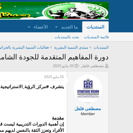
المنتديات
ما الجديد
الأعضاء
قائمة المنتديات
بحث بالمنتديات
المنتديات
منتذى التنمية البشرية
فعاليات التنمية البشرية بالجزائر
دورة المفاهيم المتقدمة للجودة الشامل
ب
ت
مصطفى فلفل
20 مايو 2025
ا
ا
د
ر
20 مايو 2025
ئ
ي
يتشرف #مركز_الرؤية_الاستراتيجية_للتدريب #Strategic_Vision_Training_Center لدعوة سيادتكم للأنضمام الي
ا
خ
ل
ا
م
ل
و
ب
مصطفى فلفل
ض
د
و
ء
Member
مقدمة
ع
إن أهمية الدورات التدريبية ليست قا
الأفراد وتعزز الثقة بالنفس لديهم م