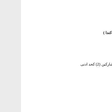
ندا )
كحد ادنى