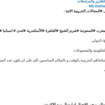
لتقارير والمراسلات
#المجالات_التدريبية الاتية :
غرب #السعودية #شرم_الشيخ #القاهرة #الأسكندرية #لندن # اسبانيا #ك
لحكومية والمجموعات
جاتكم التدريبية بالوقت و بالمكان المناسبين لكم على ان يكون عدد المشاركين (2) 
لى يرجى الاتصال او ارسال بريد الاكترونى