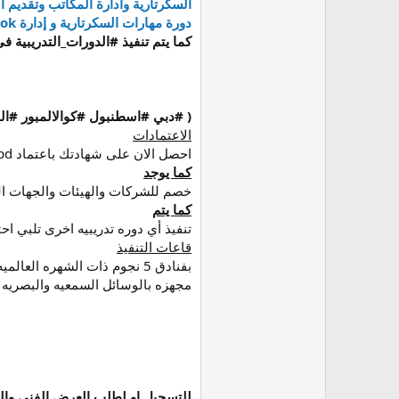
السكرتارية وادارة المكاتب وتقديم ا
دورة مهارات السكرتارية و إدارة MS Outlook
كما يتم تنفيذ #الدورات_التدريبية فى 
( #دبي #اسطنبول #كوالالمبور #الم
الاعتمادات
احصل الان على شهادتك باعتماد cpd الدولى
كما يوجد
خصم للشركات والهيئات والجهات ا
كما يتم
تنفيذ أي دوره تدريبيه اخرى تلبي احتيا
قاعات التنفيذ
بفنادق 5 نجوم ذات الشهره العالميه
مجهزه بالوسائل السمعيه والبصريه
للتسجيل او لطلب العرض الفنى والما