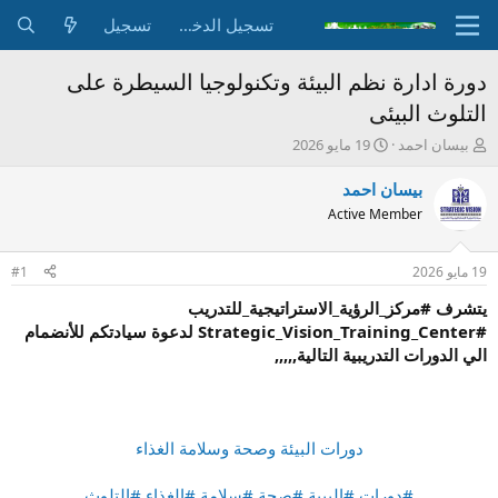
تسجيل الدخول
تسجيل
دورة ادارة نظم البيئة وتكنولوجيا السيطرة على
التلوث البيئى
ب
ت
بيسان احمد
19 مايو 2026
ا
ا
د
ر
بيسان احمد
ئ
ي
Active Member
ا
خ
ل
ا
م
ل
19 مايو 2026
#1
و
ب
ض
د
يتشرف #مركز_الرؤية_الاستراتيجية_للتدريب
و
ء
#Strategic_Vision_Training_Center لدعوة سيادتكم للأنضمام
ع
الي الدورات التدريبية التالية,,,,,
دورات البيئة وصحة وسلامة الغذاء
#دورات #البيية #صحة #سلامة #الغذاء #التلوث