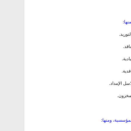
نها:
توريد.
اقد.
دية.
قدية.
سل الإمداد.
لمخزون.
مؤسسية، ومنها: