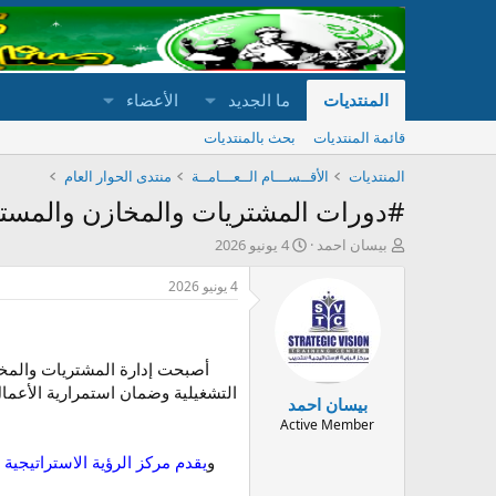
المنتديات
ما الجديد
الأعضاء
قائمة المنتديات
بحث بالمنتديات
المنتديات
الأقــســـام الــعـــامــة
منتدى الحوار العام
#دورات المشتريات والمخازن والمس
ب
ت
بيسان احمد
4 يونيو 2026
ا
ا
د
ر
4 يونيو 2026
ئ
ي
ا
خ
ل
ا
م
ل
أصبحت إدارة المشتريات والمخا
و
ب
التشغيلية وضمان استمرارية الأعما
بيسان احمد
ض
د
و
ء
Active Member
ع
و
يقدم مركز الرؤية الاستراتيجية