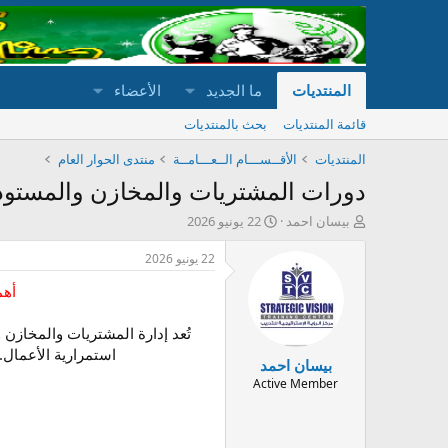
المنتديات
ما الجديد
الأعضاء
قائمة المنتديات
بحث بالمنتديات
المنتديات
الأقــســـام الــعـــامــة
منتدى الحوار العام
دورات المشتريات والمخازن والمستودع
ب
ت
بيسان احمد
22 يونيو 2026
ا
ا
د
ر
22 يونيو 2026
ئ
ي
أهم
ا
خ
ل
ا
م
ل
تُعد إدارة المشتريات والمخازن
و
ب
استمرارية الأعمال.
بيسان احمد
ض
د
و
ء
Active Member
ع