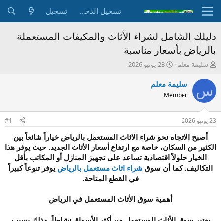
تسجيل الدخول
تسجيل
دليلك الشامل لشراء الأثاث والمكيفات المستعملة
بالرياض بأسعار مناسبة
ب
ت
سليمة معلم
23 يونيو 2026
ا
ا
د
ر
سليمة معلم
س
ئ
ي
Member
ا
خ
ل
ا
م
ل
23 يونيو 2026
#1
و
ب
ض
د
أصبح الاتجاه نحو شراء الاثاث المستعمل بالرياض خياراً شائعاً بين
و
ء
الكثير من السكان، خاصة مع ارتفاع أسعار الأثاث الجديد. حيث يوفر هذا
ع
الخيار حلولاً اقتصادية تساعد على تجهيز المنازل أو المكاتب بأقل
التكاليف. كما أن سوق
شراء اثاث مستعمل بالرياض
يوفر تنوعاً كبيراً
في القطع المتاحة.
أهمية سوق الأثاث المستعمل في الرياض
يعتبر سوق الأثاث المستعمل من أكثر الأسواق نشاطاً، وذلك بسبب