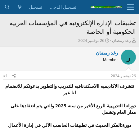
تسجيل الدخول
تسجيل
تطبيقات الإدارة الإلكترونية في المؤسسات العربية
الحكومية أو الخاصة
ب
ت
رغد رمضان
26 نوفمبر 2024
ا
ا
د
ر
رغد رمضان
ر
ئ
ي
Member
ا
خ
ل
ا
م
ل
26 نوفمبر 2024
#1
و
ب
ض
د
تتشرف الاكاديميه االاسكندنافيه للتدريب والتطوير بدعوتكم للانضمام
و
ء
لنا عبر
ع
دوراتنا التدريبية للربع الأخير من سنه 2025 والتي يتم انعقادها على
مدار العام وتشمل
دورة:الفكر الحديث في تطبيقات الحاسب الآلي في إدارة الأعمال