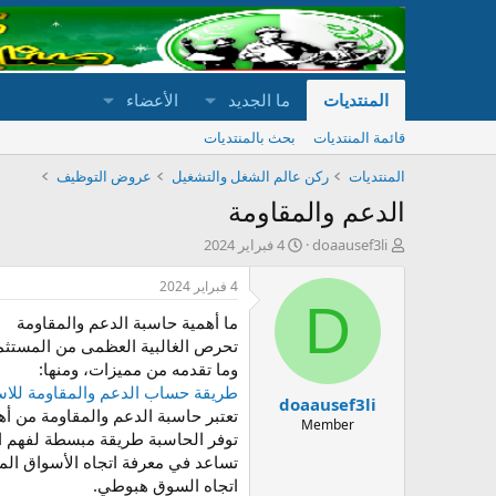
المنتديات
ما الجديد
الأعضاء
قائمة المنتديات
بحث بالمنتديات
المنتديات
ركن عالم الشغل والتشغيل
عروض التوظيف
الدعم والمقاومة
ب
ت
doaausef3li
4 فبراير 2024
ا
ا
د
ر
4 فبراير 2024
ئ
ي
D
ما أهمية حاسبة الدعم والمقاومة
ا
خ
ل
ا
تحرص الغالبية العظمى من المستثمري
م
ل
وما تقدمه من مميزات، ومنها:
و
ب
طريقة حساب الدعم والمقاومة للا
doaausef3li
ض
د
تعتبر حاسبة الدعم والمقاومة من أه
و
ء
Member
توفر الحاسبة طريقة مبسطة لفهم ا
ع
تساعد في معرفة اتجاه الأسواق الم
اتجاه السوق هبوطي.