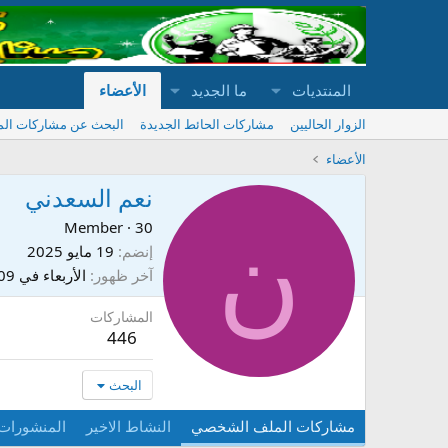
المنتديات
ما الجديد
الأعضاء
الزوار الحاليين
مشاركات الحائط الجديدة
البحث عن مشاركات ال
الأعضاء
نعم السعدني
ن
Member
·
30
إنضم
19 مايو 2025
آخر ظهور
الأربعاء في 11:09
المشاركات
446
البحث
مشاركات الملف الشخصي
النشاط الاخير
المنشورات