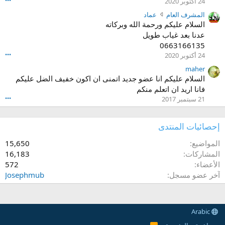
24 أكتوبر 2020
•••
ع
م
ل
ا
ش
ك
المشرف العام
عماد
ى
م
ر
ت
السلام عليكم ورحمة الله وبركاته
ا
ع
ف
ب
عدنا بعد غياب طويل
ل
ل
ا
ا
م
0663166135
ى
ل
ل
ل
24 أكتوبر 2020
•••
ا
ع
م
ف
ل
ا
ش
maher
ا
م
م
ر
السلام عليكم انا عضو جديد اتمنى ان اكون خفيف الضل عليكم
ل
ل
ع
ف
فانا اريد ان اتعلم منكم
ش
ف
ل
ا
خ
21 سبتمبر 2017
•••
ا
ى
ل
ص
ل
ا
ع
ي
ش
ل
ا
e
إحصائيات المنتدى
خ
م
م
x
ص
ل
ع
المواضيع
15,650
p
ي
ف
ل
o
المشاركات
16,183
s
ا
ى
l
الأعضاء
572
l
ل
ا
i
آخر عضو مسجل
Josephmub
i
ش
ل
n
m
خ
م
e
a
ص
ل
.
n
ي
ف
Arabic
e
a
ا
S
b
ل