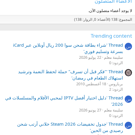
الأعضاء المتصلون
لا يوجد أعضاء متصلون الآن.
المجموع: 138 (الأعضاء: 0, الزوار: 138)
Trending content
Thread 'شراء بطاقة شحن سوا 200 ريال أونلاين عبر iCard
س
بسرعة وتسليم فوري'
سليمة معلم
22 يوليو 2026
الردود: 0
Thread '"فكر قبل أن تسرف" حملة لحفظ النعمة وترشيد
استهلاك الطعام في رمضان'
برباروس
18 أغسطس 2010
الردود: 2
Thread 'دليل اختيار أفضل IPTV لمحبي الأفلام والمسلسلات في
س
2026'
سليمة معلم
27 يونيو 2026
الردود: 0
Thread 'جدول تخفيضات Steam 2026 خلاني أرتب شحن
س
رصيدي من الحين'